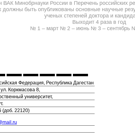
 ВАК Минобрнауки России в Перечень российских р
х должны быть опубликованы основные научные резу
ученых степеней доктора и кандида
Выходит 4 раза в год
№ 1 – март № 2 – июнь № 3 – сентябрь 
сийская Федерация, Республика Дагестан
 ул. Коркмасова 8,
рственный университет,
т.
6 (доб. 22120)
@mail.ru