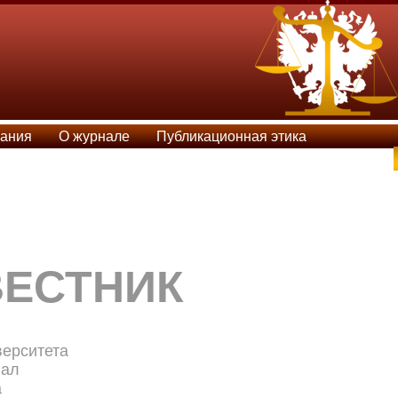
вания
О журнале
Публикационная этика
ВЕСТНИК
верситета
нал
а