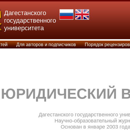
Дагестанского
государственного
университета
тей
Для авторов и подписчиков
Порядок рецензиро
ЮРИДИЧЕСКИЙ 
Дагестанского государственного уни
Научно-образовательный жур
Основан в январе 2003 год